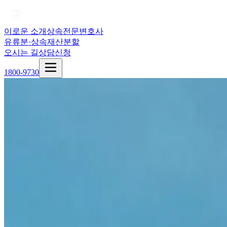
이로운 소개
상속전문변호사
유류분·상속재산분할
오시는 길
상담신청
1800-9730