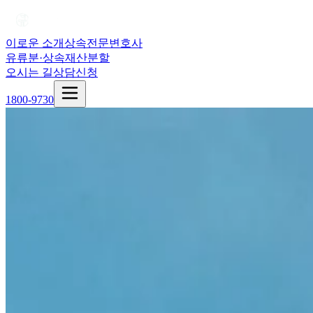
이로운 소개
상속전문변호사
유류분·상속재산분할
오시는 길
상담신청
1800-9730