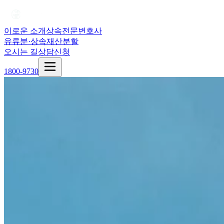
이로운 소개
상속전문변호사
유류분·상속재산분할
오시는 길
상담신청
1800-9730