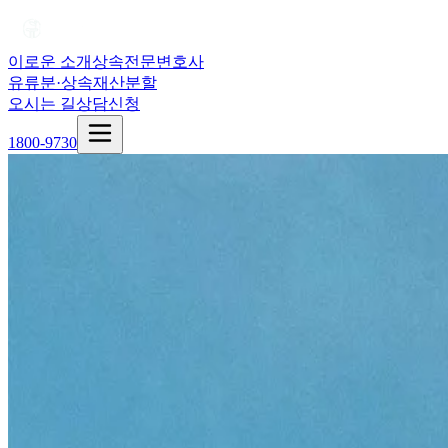
이로운 소개
상속전문변호사
유류분·상속재산분할
오시는 길
상담신청
1800-9730