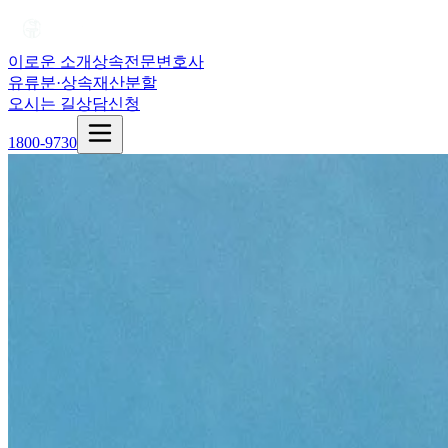
이로운 소개
상속전문변호사
유류분·상속재산분할
오시는 길
상담신청
1800-9730