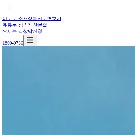
이로운 소개
상속전문변호사
유류분·상속재산분할
오시는 길
상담신청
1800-9730