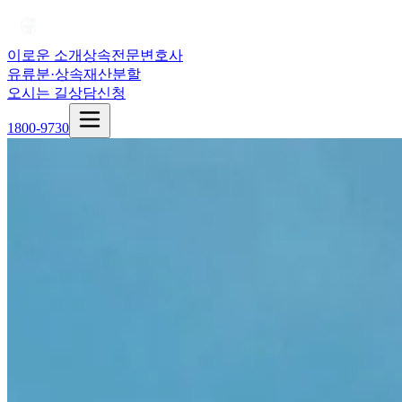
이로운 소개
상속전문변호사
유류분·상속재산분할
오시는 길
상담신청
1800-9730