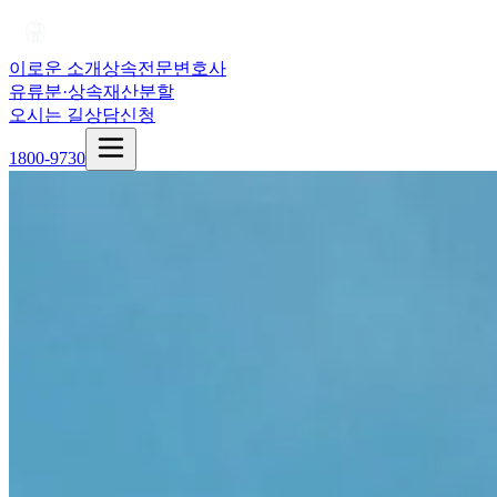
이로운 소개
상속전문변호사
유류분·상속재산분할
오시는 길
상담신청
1800-9730