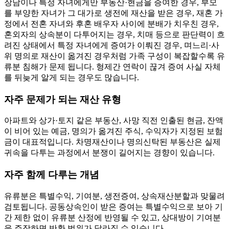
장남이나 특정 자녀에게만 부동산·현금을 증여한 경우, 부모
를 부양한 자녀가 그 대가로 생전에 재산을 받은 경우, 재혼 가
정에서 전혼 자녀와 후혼 배우자 사이에 분배가 치우친 경우,
혼외자의 상속분이 다투어지는 경우, 치매 등으로 판단력이 흐
려진 상태에서 특정 자녀에게 증여가 이뤄진 경우, 며느리·사
위 명의로 재산이 옮겨진 경우처럼 가족 구성이 복잡할수록 유
류분 침해가 문제 됩니다. 형제간 연락이 끊겨 증여 사실 자체
를 뒤늦게 알게 되는 경우도 많습니다.
자주 문제가 되는 재산 유형
아파트와 상가·토지 같은 부동산, 사망 직전 인출된 현금, 잔액
이 비어 있는 예금, 명의가 옮겨진 주식, 수익자가 지정된 보험
금이 대표적입니다. 차명재산이나 명의신탁된 부동산은 실제
귀속을 다투는 과정에서 분쟁이 길어지는 경향이 있습니다.
자주 함께 다루는 개념
유류분은 특별수익, 기여분, 생전증여, 상속재산분할과 맞물려
검토됩니다. 공동상속인이 받은 증여는 특별수익으로 보아 기
간 제한 없이 유류분 산정에 반영될 수 있고, 상대방이 기여분
을 주장하면 반환 범위가 달라질 수 있습니다.