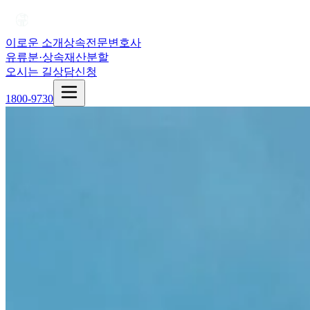
이로운 소개
상속전문변호사
유류분·상속재산분할
오시는 길
상담신청
1800-9730