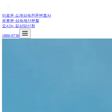
이로운 소개
상속전문변호사
유류분·상속재산분할
오시는 길
상담신청
1800-9730