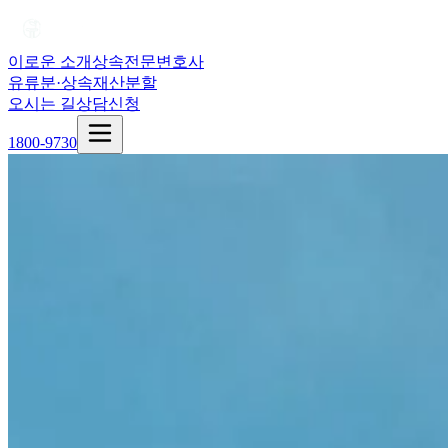
이로운 소개
상속전문변호사
유류분·상속재산분할
오시는 길
상담신청
1800-9730