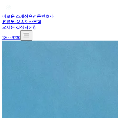
이로운 소개
상속전문변호사
유류분·상속재산분할
오시는 길
상담신청
1800-9730