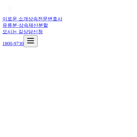
이로운 소개
상속전문변호사
유류분·상속재산분할
오시는 길
상담신청
1800-9730