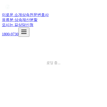
이로운 소개
상속전문변호사
유류분·상속재산분할
오시는 길
상담신청
1800-9730
로딩 중...